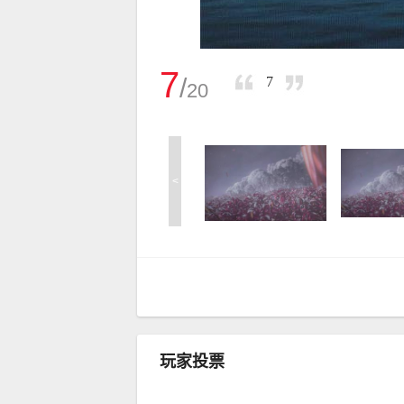
7
/
7
20
<
玩家投票