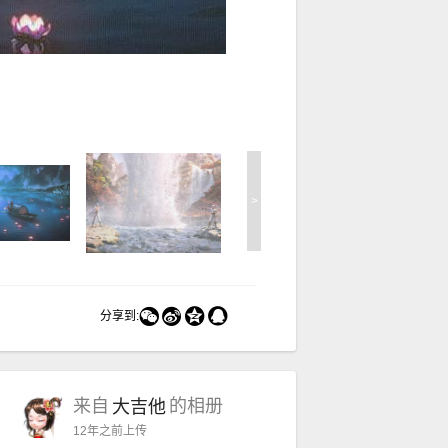
>




分享到:
来自
的相册
大吉他
12年之前
上传