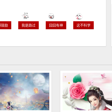
得鼓励
我是路过
囧囧有神
这不科学