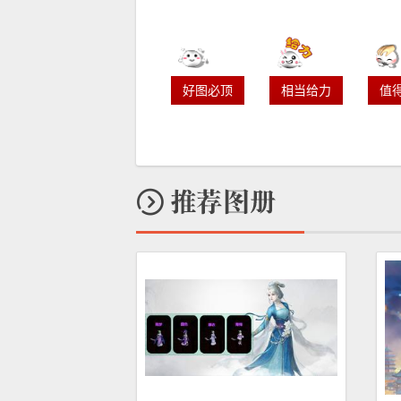
好图必顶
相当给力
值