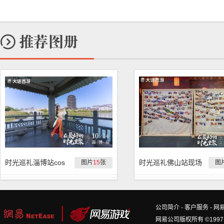
时光巡礼淄博站cos
时光巡礼佛山站现场
图片
15
张
图
公司简介
-
客户服务
-
网
网易公司版权所有 ©1997-