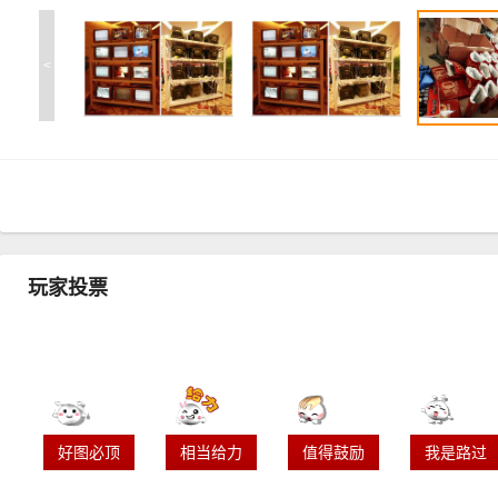
<
玩家投票
好图必顶
相当给力
值得鼓励
我是路过