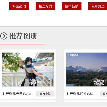
好图必顶
相当给力
值得鼓励
我是路过
时光巡礼天津站cos
时光巡礼淄博站精彩回顾
图片
8
张
图