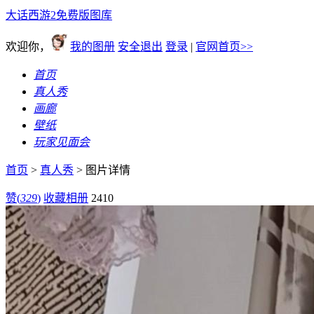
大话西游2免费版图库
欢迎你，
我的图册
安全退出
登录
|
官网首页>>
首页
真人秀
画廊
壁纸
玩家见面会
首页
>
真人秀
> 图片详情
赞(
329
)
收藏相册
2410