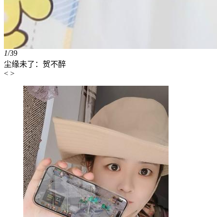
1
/
39
尘缘未了：贺不醉
<
>