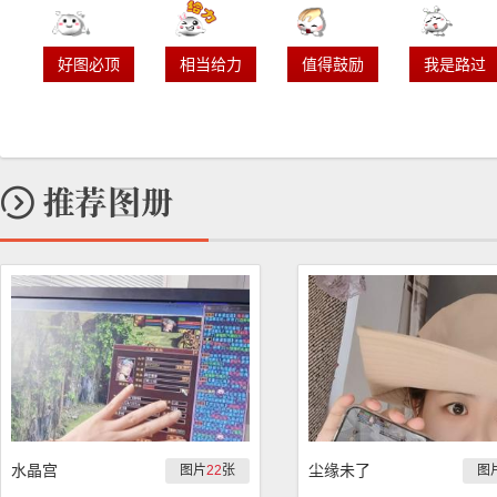
好图必顶
相当给力
值得鼓励
我是路过
水晶宫
尘缘未了
图片
22
张
图