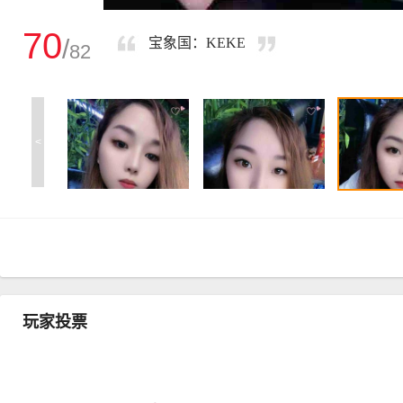
70
/
宝象国：KEKE
82
<
玩家投票