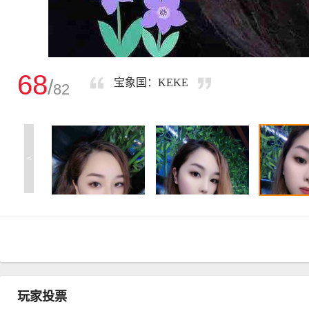
68
/
宝象国：KEKE
82
<
玩家投票