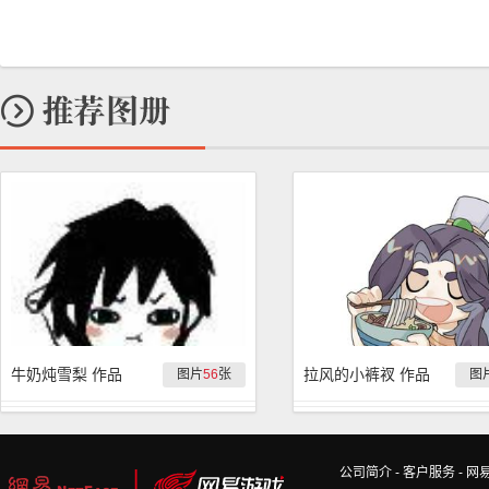
牛奶炖雪梨 作品
拉风的小裤衩 作品
图片
56
张
图
公司简介
-
客户服务
-
网