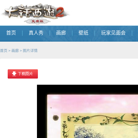
首页
真人秀
画廊
壁纸
玩家见面会
首页
>
画廊
> 图片详情