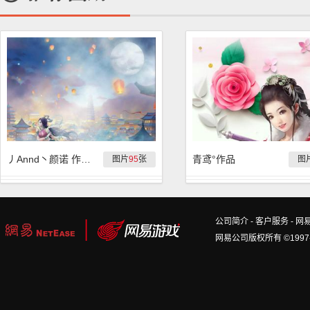
丿Annd丶颜诺 作品集
青鸢°作品
图片
95
张
图
公司简介
-
客户服务
-
网
网易公司版权所有 ©1997-