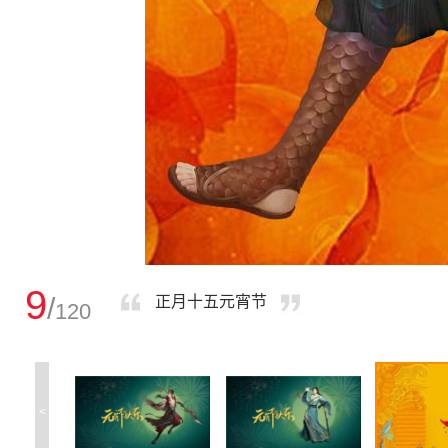
9
/
正月十五元宵节
120
<