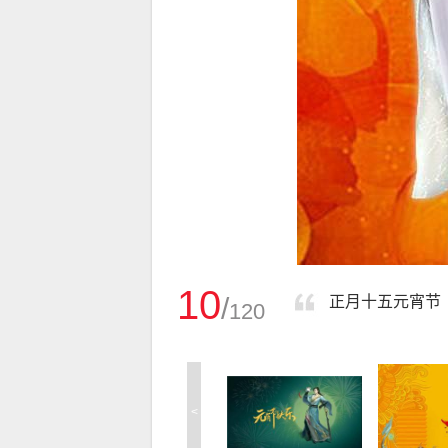
10
/
正月十五元宵节
120
<