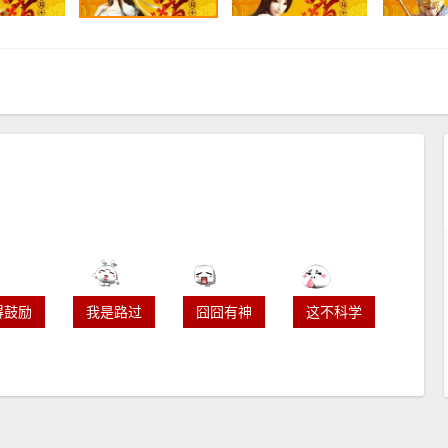
得鼓励
我是路过
囧囧有神
这不科学