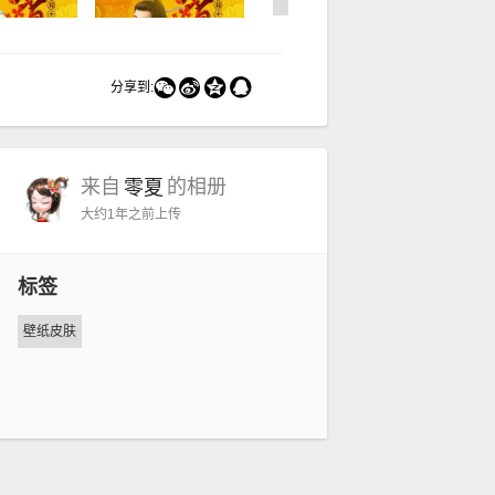




分享到:
来自
的相册
零夏
大约1年之前
上传
标签
壁纸皮肤