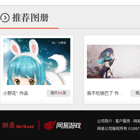
小野花° 作品
我不吃锅巴了 作品集
图片
84
张
图
公司简介
-
客户服务
-
网
网易公司版权所有 ©1997-