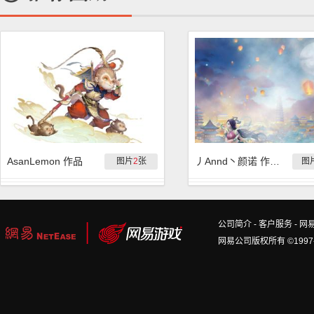
AsanLemon 作品
丿Annd丶颜诺 作品集
图片
2
张
图
公司简介
-
客户服务
-
网
网易公司版权所有 ©1997-