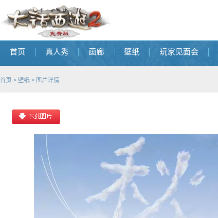
首页
真人秀
画廊
壁纸
玩家见面会
首页
>
壁纸
> 图片详情