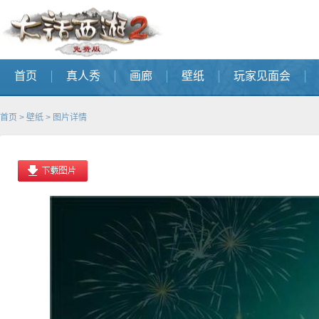
首页
真人秀
画廊
壁纸
玩家见面会
首页
>
壁纸
> 图片详情