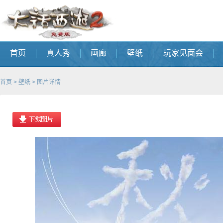
首页
真人秀
画廊
壁纸
玩家见面会
首页
>
壁纸
> 图片详情