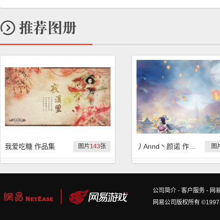
我爱吃糖 作品集
丿Annd丶颜诺 作品集
图片
143
张
图
公司简介
-
客户服务
-
网
网易公司版权所有 ©1997-