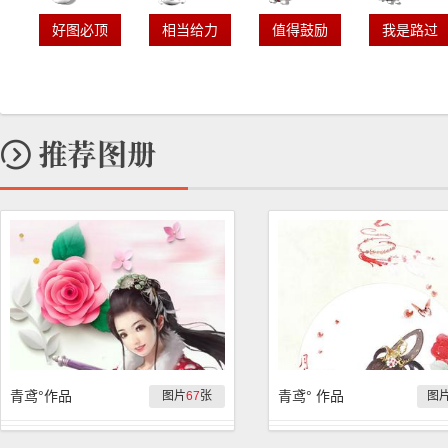
好图必顶
相当给力
值得鼓励
我是路过
青鸢°作品
青鸢° 作品
图片
67
张
图